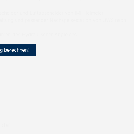
heider und Luftabscheider von IMI-Heimeier
eitung und passender Nachspeisestation von UWS nach
hren des Hydraulischer Abgleichs
ng berechnen!
 da!