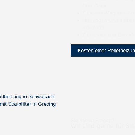
CitrinSolar
Schlamm-Magnetit-Absc
Heizungswasseraufber
VDI 2035
Berechnen und Durchfü
Kosten einer Pelletheizu
ridheizung in Schwabach
t Staubfilter in Greding
Sie haben Fragen?
Wir sind gerne für Sie