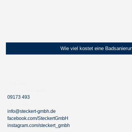
Wie viel kostet eine Badsanieru
Offenbau 8
91177 Thalmässing
09173 493
09173 9617
info@steckert-gmbh.de
facebook.com/SteckertGmbH
instagram.com/steckert_gmbh