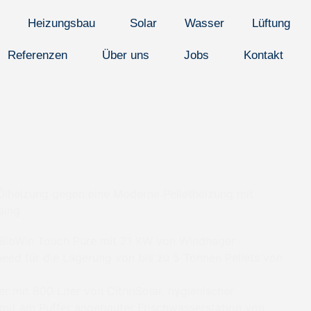
Heizungsbau
Solar
Wasser
Lüftung
Referenzen
Über uns
Jobs
Kontakt
 Ölheizung gegen eine Moderne Pelletheizung mit
sing
 BioWin Touch Pure mit 21 KW von Windhager
eed für die Lagerung von bis zu 5 Tonnen Pellets von
r mit 800 Liter von CitrinSolar, hygienischer
it am Puffer angebauter Frischwasserstation von