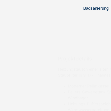
Badsanierung
Projektdetails
Heizungstausch einer alten
Staubfilter in 91177 Thalmäs
Moderner Pelletkessel
Pellets-Gewebetank Sp
Windhager
Heizungs-Pufferspeiche
Warmwasserbereitung m