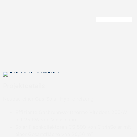
Projektdetails
Neubau einer Gas-Solar-Hybridheizung
Effiziente Gasbrennwerttherme Vitodens 200-W
mit 25 KW von Viessmann
Solar Flachkollektoren CS 500 von CitrinSolar mit
einer Gesamtfläche von 20,56 m²