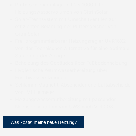
Pufferspeicheranlage mit 2x 1000 Liter
Heizungswasservolumen von CitrinSolar
Solar-Trennsystem mit Umschaltventilen zur
effizienten Beladung der Pufferspeicher von
CitrinSolar
Frei programmierbarer Heizungsregler UVR16X2
von der Technischen Alternative für eine optimale
Steuerung der Anlage
Beheizung des Gebäudes über Fußbodenheizung
Hygienische Warmwasserbereitung über
Frischwasserstationen
Schlamm-Magnetit-Abscheider und Luftabscheider
von IMI-Heimeier
Heizungswasseraufbereitung mit passender
Nachspeisestation von UWS nach VDI 203
Was kostet meine neue Heizung?