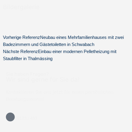
Bildergalerie
Vorherige Referenz
Neubau eines Mehrfamilienhauses mit zwei
Badezimmern und Gästetoiletten in Schwabach
Nächste Referenz
Einbau einer modernen Pelletheizung mit
Staubfilter in Thalmässing
Sie haben Fragen?
Wir sind gerne für Sie da!
Kontaktieren Sie uns jetzt für einen persönlichen
Beratungstermin!
09173 / 493