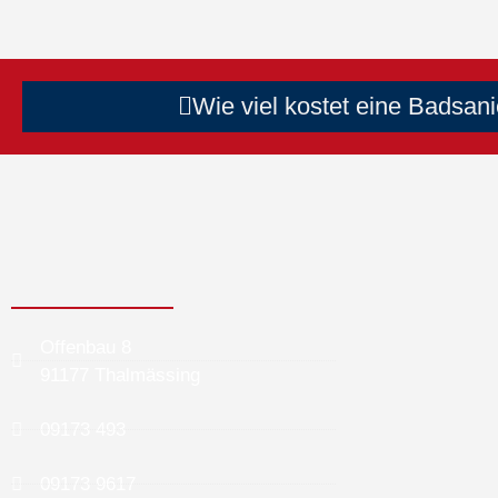
Wie viel kostet eine Badsan
Offenbau 8
91177 Thalmässing
09173 493
09173 9617