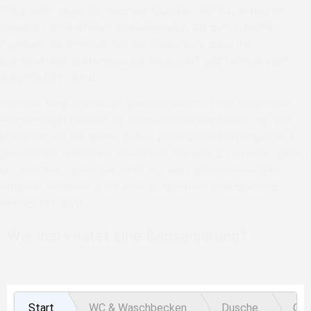
Programm steht für höchste Qualität und Expertise im
Bereich barrierefreier Badsanierung. Als zertifizierter
Fachbetrieb erhalten Sie die Sicherheit, dass Ihr
barrierefreier Badumbau professionell und fachgerecht
durchgeführt wird.
Darüber hinaus sind wir bestens vertraut mit möglichen
Fördermöglichkeiten für barrierefreie Badsanierung. Wir
unterstützen Sie gerne dabei, potenzielle Fördergelder zu
beschaffen und Ihnen finanzielle Vorteile zu sichern. Denn
wir möchten, dass Sie nicht nur ein barrierefreies Bad
erhalten, sondern auch eine sorgenfreie Finanzierung
ermöglicht wird.
Wie viel kostet eine Badsanierung?