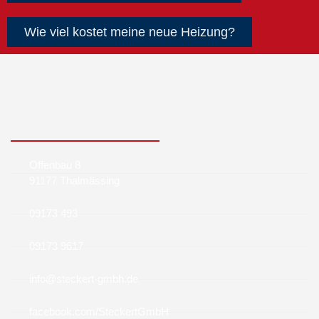
Wie viel kostet meine neue Heizung?
Offenbau 8
91177 Thalmässing
09173 493
09173 9617
info@steckert-gmbh.de
facebook.com/SteckertGmbH