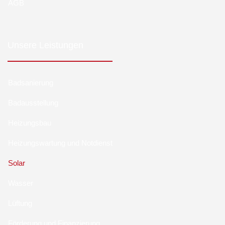
AGB
Unsere Leistungen
Badsanierung
Badausstellung
Heizungsbau
Heizungswartung und Notdienst
Solar
Wasser
Lüftung
Förderung und Finanzierung