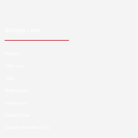
Wichtige Links
Kontakt
Über uns
Jobs
Referenzen
Impressum
Datenschutz
Cookie-Richtlinie (EU)