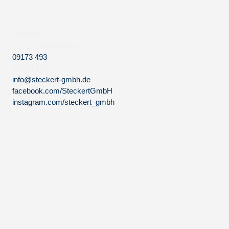
Offenbau 8
91177 Thalmässing
09173 493
09173 9617
info@steckert-gmbh.de
facebook.com/SteckertGmbH
instagram.com/steckert_gmbh