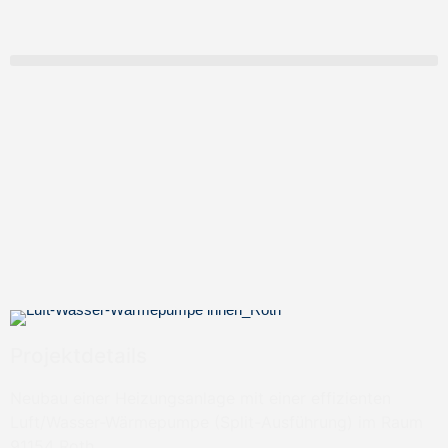
Projektdetails
Neubau einer Heizungsanlage mit einer effizienten
Luft/Wasser-Wärmepumpe (Split-Ausführung) im Raum
91154 Roth.