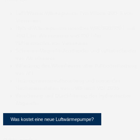
Luft/Wasser-Wärmepumpe Typ Vitocal 200-S von
Viessmann
Hybrid-Wärmepumpenspeicher WPU300/100 L mit
300 Liter Warmwasser und 100 Liter
Pufferspeicher von Viessmann
Schlamm-Magnetit-Abscheider und Luftabscheider
von IMI-Heimeier
Beheizung des Wohnhauses über Fußbodenheizung
von IVT
Heizungswasseraufbereitung und passender
Nachspeisestation von UWS nach VDI 2035
Berechnung und Durchführung des hydraulischen
Abgleichs
Was kostet eine neue Luftwärmepumpe?