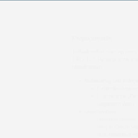
nierung
Heizungsbau
Solar
Wasser
Lüftun
Projektdetails
Teilbadmodernisierung ein
140 x 120, Regendusche und
Mittelfranken
Bodenbelag und Wärm
Fußboden-Anwärmu
Duschwanne „Bette
elegantem Weiß
Duschsystem:
Duschthermostat 
mm) in Chrom vo
Duschhandlauf mi