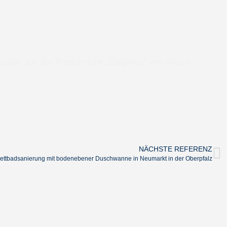
alter, aus der Produktreihe „Elegance“ von Keuco
NÄCHSTE REFERENZ
ettbadsanierung mit bodenebener Duschwanne in Neumarkt in der Oberpfalz