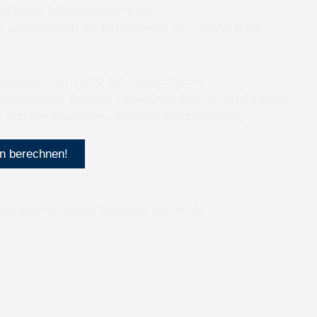
ichtetem Edelstahl von HEWI
en optionalen HEWI Einhängesitz zur Erhöhung der
t
-Keramik von TOTO mit Tornado Flush
 Auto Flush, Ewater+ CleanCase Entkalkungsfunktion,
e und Fernbedienung, inklusive Wandhalterung
en berechnen!
ulverbeschichtetem Edelstahl von HEWI