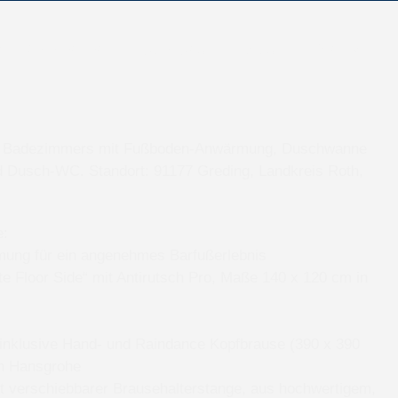
g
Referenzen
Über uns
Jobs
Kontakt
es Badezimmers mit Fußboden-Anwärmung, Duschwanne
 Dusch-WC. Standort: 91177 Greding, Landkreis Roth,
e:
ng für ein angenehmes Barfußerlebnis
 Floor Side“ mit Antirutsch Pro, Maße 140 x 120 cm in
inklusive Hand- und Raindance Kopfbrause (390 x 390
n Hansgrohe
t verschiebbarer Brausehalterstange, aus hochwertigem,