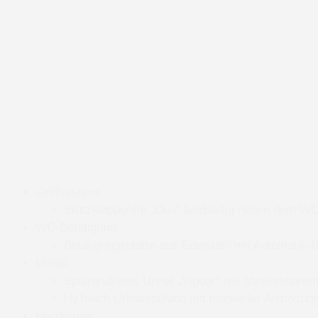
Griffsystem:
Stützklappgriffe „Duo“ beidseitig neben dem W
WC-Betätigung:
Betätigungsplatte aus Edelstahl mit Automatik
Urinal:
Spülrandloses Urinal „Vigour“ mit abnehmbare
HyTouch Urinalspülung mit manueller Auslösung
Heizkörper: