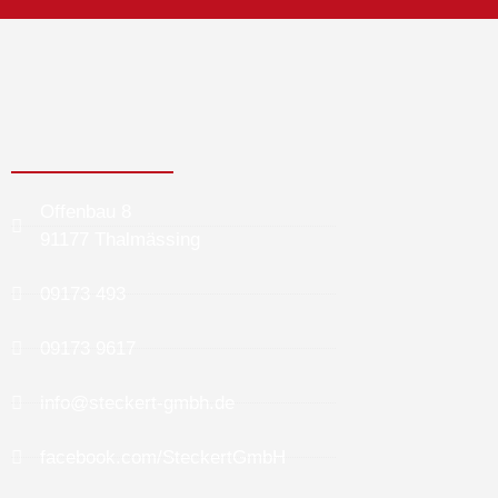
Offenbau 8
91177 Thalmässing
09173 493
09173 9617
info@steckert-gmbh.de
facebook.com/SteckertGmbH