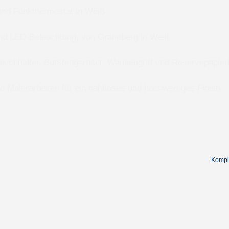
und Funkthermostat in Weiß
 und LED-Beleuchtung, von Graneberg in Weiß
uchhalter, Bürstengarnitur, Wannengriff und Reservepapierh
 Malerarbeiten für ein nahtloses und hochwertiges Finish
Kompl