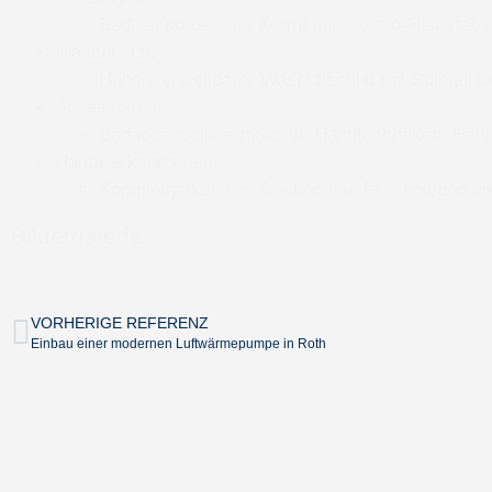
Badheizkörper von Kermi mit Elektro-Heizstab 
Waschtisch:
Höhenverstellbarer Waschtischlift mit Spiegel
Accessoires:
Badaccessoires inklusive Handtuchhaken, Handt
Handwerksarbeiten:
Komplettpaket aus Trockenbau, Fliesenlegen und
Bildergalerie
VORHERIGE REFERENZ
Einbau einer modernen Luftwärmepumpe in Roth