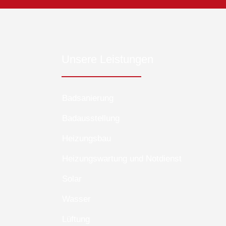
Unsere Leistungen
Badsanierung
Badausstellung
Heizungsbau
Heizungswartung und Notdienst
Solar
Wasser
Lüftung