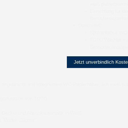
weiß pulverbesch
Einrichtung für d
Benutzersicherhei
Dusch-WC:
Spülrandlose WC
TOTO Washlet mit
Sensortechnologi
Jetzt unverbindlich Kost
C angebracht, mit integriertem WC-Papierhalter, aus weiß p
-Spülfunktion von TOTO
m Deckel und Absenkautomatik in Weiß
, Modell „Sigma“