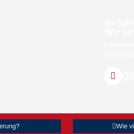
Sie hab
Wir si
Kontaktier
Beratungs
09
ierung?
Wie v