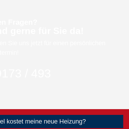
en Fragen?
nd gerne für Sie da!
en Sie uns jetzt für einen persönlichen
termin!
173 / 493
iel kostet meine neue Heizung?