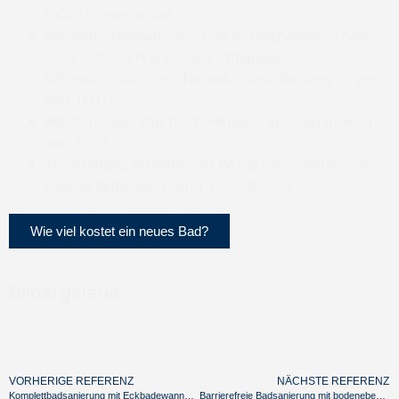
VIGOUR verchromt
Waschtischanlage inklusive Aufsatzwaschschale
rund, Unterschrank und Lichtspiegel
WC spülrandlos mit Tornado Flush Spülung in weiß
von TOTO
Betätigungsplatte für 2-Mengen-Spülung in weiß
von TECE
Toilettenpapierhalter und WC-Bürstengarnitur mit
Glasbehälter verchromt von VIGOUR
Wie viel kostet ein neues Bad?
Bildergalerie
VORHERIGE REFERENZ
NÄCHSTE REFERENZ
Komplettbadsanierung mit Eckbadewanne und Dusche im Raum Hilpoltstein
Barrierefreie Badsanierung mit bodenebener Dusche in Schwanstetten