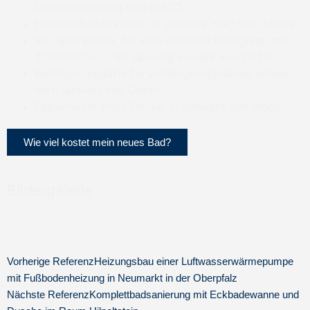
Lichtersteuerung von EMCO
Handtuch-Heizkörper in schwarz matt von Terma
WC spülrandlos, für eine leichtere Reinigung, mit
TORNADO FLUSH Spülung in weiß von TOTO
Betätigungsplatte für 2-Mengen-Splülung schwarz
matt lackiert von Geberit
Papierhalter ohne Deckel in schwarz von emco
Wie viel kostet mein neues Bad?
Bildergalerie
Vorherige Referenz
Heizungsbau einer Luftwasserwärmepumpe
mit Fußbodenheizung in Neumarkt in der Oberpfalz
Nächste Referenz
Komplettbadsanierung mit Eckbadewanne und