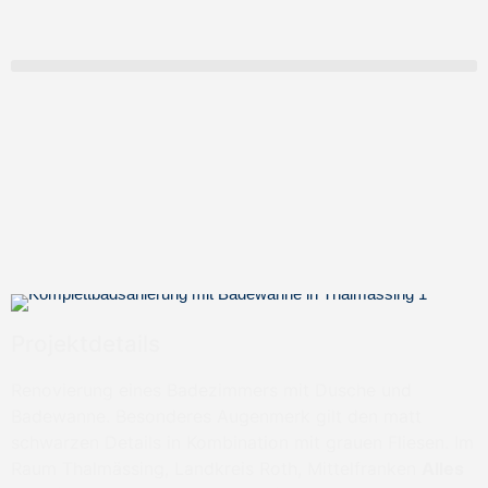
Projektdetails
Renovierung eines Badezimmers mit Dusche und
Badewanne. Besonderes Augenmerk gilt den matt
schwarzen Details in Kombination mit grauen Fliesen. Im
Raum Thalmässing, Landkreis Roth, Mittelfranken
Alles